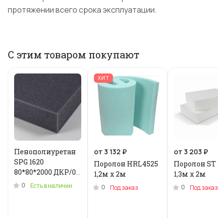
протяжении всего срока эксплуатации.
С этим товаром покупают
ХИТ
Пенополиуретан
от 3 132 ₽
от 3 203 ₽
SPG 1620
Поролон HRL4525
Поролон ST 
80*80*2000 ДКР/0.2
1,2м x 2м
1,3м х 2м
кг .N-3955U
0
Есть в наличии
0
0
Под заказ
Под заказ