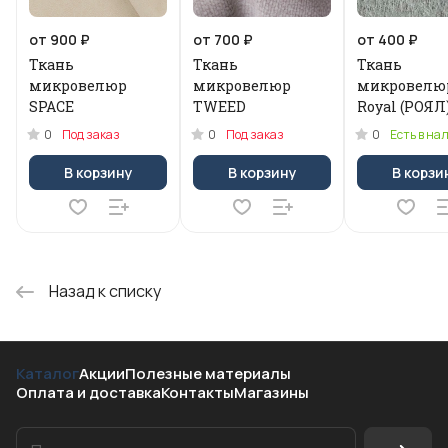
от 900 ₽
от 700 ₽
от 400 ₽
Ткань
Ткань
Ткань
микровелюр
микровелюр
микровелю
SPACE
TWEED
Royal (РОЯЛ
0
0
0
Под заказ
Под заказ
Есть в на
В корзину
В корзину
В корзи
Назад к списку
Каталог
Акции
Полезные материалы
Оплата и доставка
Контакты
Магазины