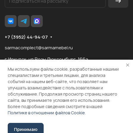
+7 (3952) 44-94-07
sarmacomplect@sarmamebel.ru
г.Иркутск, ул.Розы Люксембург, 166а
Мы используем файлы cookie, разработанные нашими
специалистами и третьими лицами, для анализа
событий на нашем веб-сайте, что позволяет нам
разработка
и продвижение сайта
улучшать взаимодействие с пользователями и
обслуживание. Продолжая просмотр страниц нашего
сайта, вы принимаете условия его использования.
© 2026 ООО "МКС" ИНН 3810055324 ОГРН 1083810004860
Более подробные сведения смотрите в нашей
Политике в отношении файлов Cookie
.
В корзину
Принимаю
Соглашение на обработку персональных данных