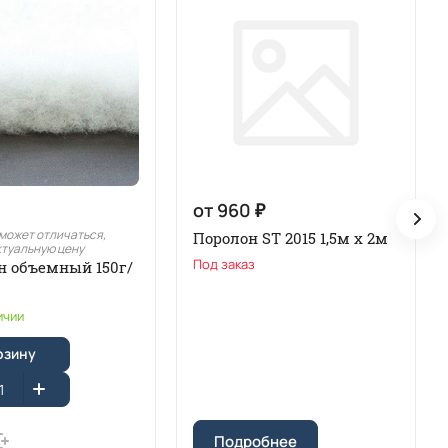
от 960 ₽
может отличаться,
Поролон ST 2015 1,5м х 2м
ктуальную цену
Под заказ
н объемный 150г/
ичии
рзину
Подробнее