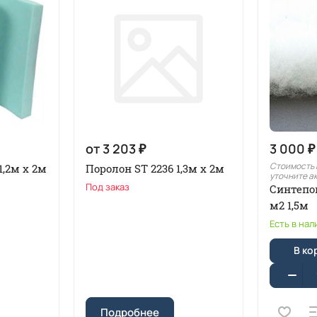
от 3 203 ₽
3 000 ₽
Стоимость 
1,2м x 2м
Поролон ST 2236 1,3м х 2м
уточните а
Под заказ
Синтепо
м2 1,5м
Есть в нал
В ко
Подробнее