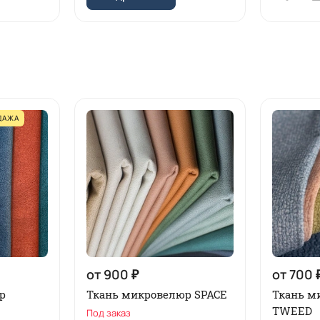
ДАЖА
от 900 ₽
от 700 
р
Ткань микровелюр SPACE
Ткань м
TWEED
Под заказ