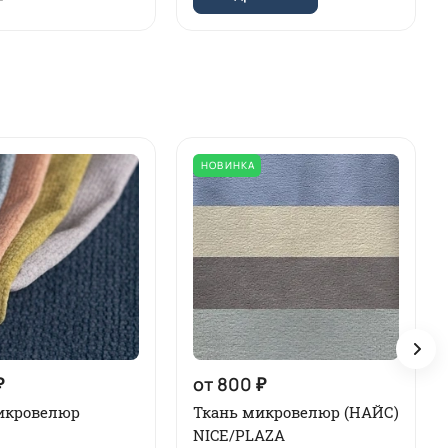
НОВИНКА
₽
от 800 ₽
икровелюр
Ткань микровелюр (НАЙС)
NICE/PLAZA