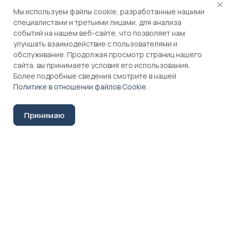
Мы используем файлы cookie, разработанные нашими
специалистами и третьими лицами, для анализа
событий на нашем веб-сайте, что позволяет нам
НОВИНКА
НОВИНКА
улучшать взаимодействие с пользователями и
обслуживание. Продолжая просмотр страниц нашего
сайта, вы принимаете условия его использования.
Более подробные сведения смотрите в нашей
Политике в отношении файлов Cookie
.
Принимаю
2.50 ₽
1 ₽
Стоимость может
Стоимость может
Главная
Каталог
Корзина
Избранные
Кабинет
Сравнение
отличаться,
отличаться,
уточните актуальную
уточните актуальную
цену
цену
Уголок-стяжка плас. на 2
Шкант с насечкой 8*30,
шурупа Дуб беленый
БУК (5000) МФ