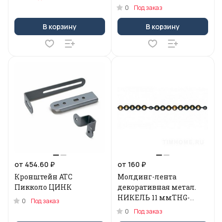
0
Под заказ
В корзину
В корзину
от 454.60 ₽
от 160 ₽
Кронштейн АТС
Молдинг-лента
Пикколо ЦИНК
декоративная метал.
НИКЕЛЬ 11 ммTHG-
0
Под заказ
022110-03
0
Под заказ