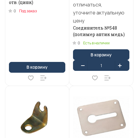
отв. (цинк)
отличаться,
0
Под заказ
уточните актуальную
цену
Соединитель №548
(полимер антик медь)
0
Есть в наличии
В корзину
В корзину