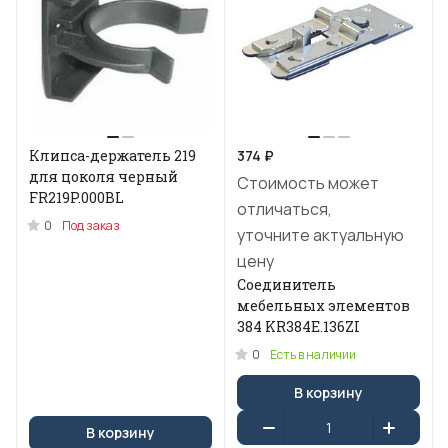
Клипса-держатель 219
374 ₽
для цоколя черный
Стоимость может
FR219P.000BL
отличаться,
0
Под заказ
уточните актуальную
цену
Соединитель
мебельных элементов
384 KR384E.136ZI
0
Есть в наличии
В корзину
В корзину