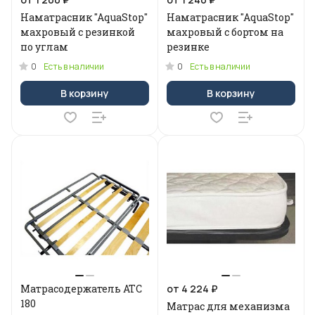
Наматрасник "AquaStop"
Наматрасник "AquaStop"
махровый с резинкой
махровый с бортом на
по углам
резинке
0
0
Есть в наличии
Есть в наличии
В корзину
В корзину
Матрасодержатель АТС
от 4 224 ₽
180
Матрас для механизма