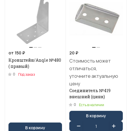
от 150 ₽
20 ₽
Кронштейн/Anqle №480
Стоимость может
( правый)
отличаться,
0
Под заказ
уточните актуальную
цену
Соединитель №419
внешний (цинк)
0
Есть в наличии
В корзину
В корзину