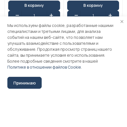
В корзину
В корзину
Мы используем файлы cookie, разработанные нашими
специалистами и третьими лицами, для анализа
событий на нашем веб-сайте, что позволяет нам
улучшать взаимодействие с пользователями и
обслуживание. Продолжая просмотр страниц нашего
сайта, вы принимаете условия его использования.
Более подробные сведения смотрите в нашей
Политике в отношении файлов Cookie
.
Принимаю
42 ₽
18 ₽
Стоимость может
Стоимость может
Главная
Каталог
Корзина
Избранные
Кабинет
Сравнение
отличаться,
отличаться,
уточните актуальную
уточните актуальную
цену
цену