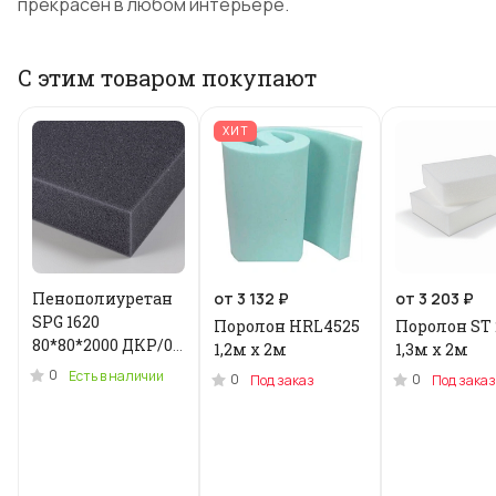
прекрасен в любом интерьере.
С этим товаром покупают
ХИТ
Пенополиуретан
от 3 132 ₽
от 3 203 ₽
SPG 1620
Поролон HRL4525
Поролон ST 
80*80*2000 ДКР/0.2
1,2м x 2м
1,3м х 2м
кг .N-3955U
0
Есть в наличии
0
0
Под заказ
Под заказ