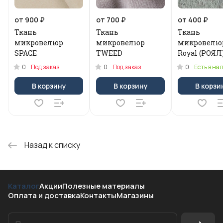
от 900 ₽
от 700 ₽
от 400 ₽
Ткань
Ткань
Ткань
микровелюр
микровелюр
микровелю
SPACE
TWEED
Royal (РОЯЛ
0
0
0
Под заказ
Под заказ
Есть в на
В корзину
В корзину
В корзи
Назад к списку
Каталог
Акции
Полезные материалы
Оплата и доставка
Контакты
Магазины