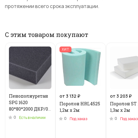
протяжении всего срока эксплуатации.
С этим товаром покупают
ХИТ
Пенополиуретан
от 3 132 ₽
от 3 203 ₽
SPG 1620
Поролон HRL4525
Поролон ST 
80*80*2000 ДКР/0.2
1,2м x 2м
1,3м х 2м
кг .N-3955U
0
Есть в наличии
0
0
Под заказ
Под заказ