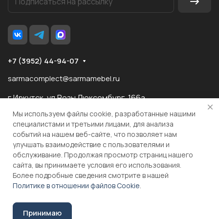
+7 (3952) 44-94-07
sarmacomplect@sarmamebel.ru
г.Иркутск, ул.Розы Люксембург, 166а
Мы используем файлы cookie, разработанные нашими
специалистами и третьими лицами, для анализа
событий на нашем веб-сайте, что позволяет нам
разработка
и продвижение сайта
улучшать взаимодействие с пользователями и
обслуживание. Продолжая просмотр страниц нашего
сайта, вы принимаете условия его использования.
© 2026 ООО "МКС" ИНН 3810055324 ОГРН 1083810004860
Более подробные сведения смотрите в нашей
Политике в отношении файлов Cookie
.
В корзину
Принимаю
Соглашение на обработку персональных данных