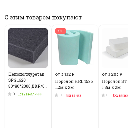
С этим товаром покупают
ХИТ
Пенополиуретан
от 3 132 ₽
от 3 203 ₽
SPG 1620
Поролон HRL4525
Поролон ST 
80*80*2000 ДКР/0.2
1,2м x 2м
1,3м х 2м
кг .N-3955U
0
Есть в наличии
0
0
Под заказ
Под заказ