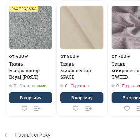
РАСПРОДАЖА
от 400 ₽
от 900 ₽
от 700 ₽
Ткань
Ткань
Ткань
микровелюр
микровелюр
микровелю
Royal (РОЯЛ)
SPACE
TWEED
0
0
0
Есть в наличии
Под заказ
Под заказ
В корзину
В корзину
В корзи
Назад к списку