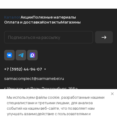
Каталог
Акции
Полезные материалы
Оплата и доставка
Контакты
Магазины
+7 (3952) 44-94-07
sarmacomplect@sarmamebel.ru
г.Иркутск, ул.Розы Люксембург, 166а
Мы используем файлы cookie, разработанные нашими
специалистами и третьими лицами, для анализа
событий на нашем веб-сайте, что позволяет нам
разработка
и продвижение сайта
улучшать взаимодействие с пользователями и