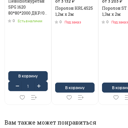
Пенополиуретан
от 3 132 ₽
от 3 203 ₽
SPG 1620
Поролон HRL4525
Поролон ST 
80*80*2000 ДКР/0.2
1,2м x 2м
1,3м х 2м
кг .N-3955U
0
Есть в наличии
0
0
Под заказ
Под заказ
В корзину
В корзину
В корзи
Вам также может понравиться