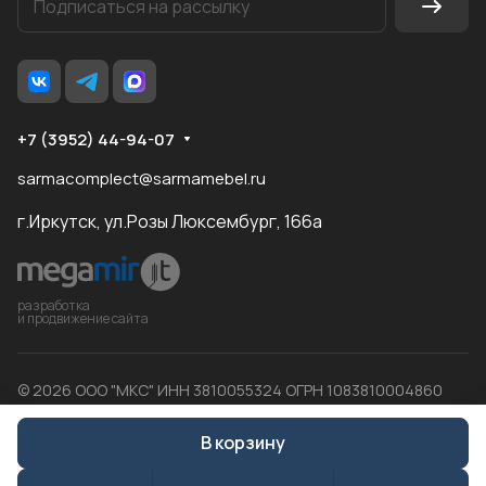
+7 (3952) 44-94-07
sarmacomplect@sarmamebel.ru
г.Иркутск, ул.Розы Люксембург, 166а
разработка
и продвижение сайта
© 2026 ООО "МКС" ИНН 3810055324 ОГРН 1083810004860
В корзину