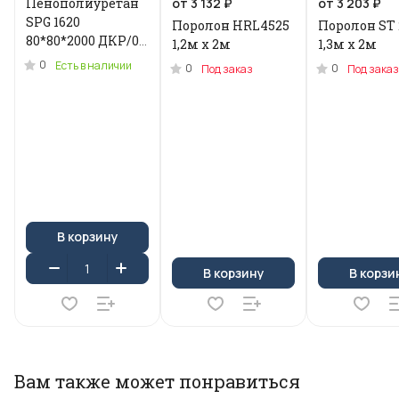
Пенополиуретан
от 3 132 ₽
от 3 203 ₽
SPG 1620
Поролон HRL4525
Поролон ST 
80*80*2000 ДКР/0.2
1,2м x 2м
1,3м х 2м
кг .N-3955U
0
Есть в наличии
0
0
Под заказ
Под заказ
В корзину
В корзину
В корзи
Вам также может понравиться