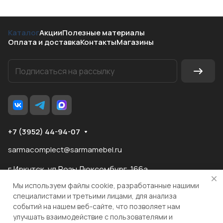
Каталог
Акции
Полезные материалы
Оплата и доставка
Контакты
Магазины
+7 (3952) 44-94-07
sarmacomplect@sarmamebel.ru
г.Иркутск, ул.Розы Люксембург, 166а
Мы используем файлы cookie, разработанные нашими
специалистами и третьими лицами, для анализа
событий на нашем веб-сайте, что позволяет нам
разработка
и продвижение сайта
улучшать взаимодействие с пользователями и