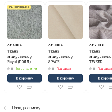
РАСПРОДАЖА
от 400 ₽
от 900 ₽
от 700 ₽
Ткань
Ткань
Ткань
микровелюр
микровелюр
микровелю
Royal (РОЯЛ)
SPACE
TWEED
0
0
0
Есть в наличии
Под заказ
Под заказ
В корзину
В корзину
В корзи
Назад к списку