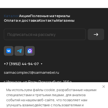
Каталог
Акции
Полезные материалы
Оплата и доставка
Контакты
Магазины
+7 (3952) 44-94-07
sarmacomplect@sarmamebel.ru
г.Иркутск, ул.Розы Люксембург, 166а
Мы используем файлы cookie, разработанные нашими
специалистами и третьими лицами, для анализа
событий на нашем веб-сайте, что позволяет нам
разработка
и продвижение сайта
улучшать взаимодействие с пользователями и