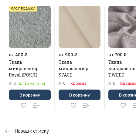
РАСПРОДАЖА
от 400 ₽
от 900 ₽
от 700 ₽
Ткань
Ткань
Ткань
микровелюр
микровелюр
микровелю
Royal (РОЯЛ)
SPACE
TWEED
0
0
0
Есть в наличии
Под заказ
Под заказ
В корзину
В корзину
В корзи
Назад к списку