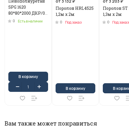
Пенополиуретан
от 3 132 ₽
от 3 203 ₽
SPG 1620
Поролон HRL4525
Поролон ST 
80*80*2000 ДКР/0.2
1,2м x 2м
1,3м х 2м
кг .N-3955U
0
Есть в наличии
0
0
Под заказ
Под заказ
В корзину
В корзину
В корзи
Вам также может понравиться