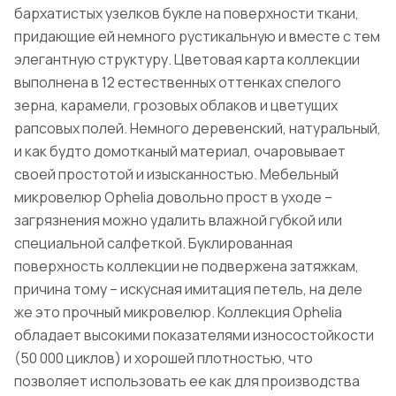
бархатистых узелков букле на поверхности ткани,
придающие ей немного рустикальную и вместе с тем
элегантную структуру. Цветовая карта коллекции
выполнена в 12 естественных оттенках спелого
зерна, карамели, грозовых облаков и цветущих
рапсовых полей. Немного деревенский, натуральный,
и как будто домотканый материал, очаровывает
своей простотой и изысканностью. Мебельный
микровелюр Ophelia довольно прост в уходе –
загрязнения можно удалить влажной губкой или
специальной салфеткой. Буклированная
поверхность коллекции не подвержена затяжкам,
причина тому – искусная имитация петель, на деле
же это прочный микровелюр. Коллекция Ophelia
обладает высокими показателями износостойкости
(50 000 циклов) и хорошей плотностью, что
позволяет использовать ее как для производства