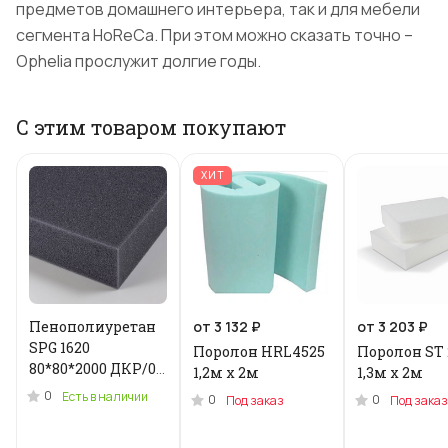
предметов домашнего интерьера, так и для мебели
сегмента HoReCa. При этом можно сказать точно –
Ophelia прослужит долгие годы.
С этим товаром покупают
ХИТ
Пенополиуретан
от 3 132 ₽
от 3 203 ₽
SPG 1620
Поролон HRL4525
Поролон ST 
80*80*2000 ДКР/0.2
1,2м x 2м
1,3м х 2м
кг .N-3955U
0
Есть в наличии
0
0
Под заказ
Под заказ