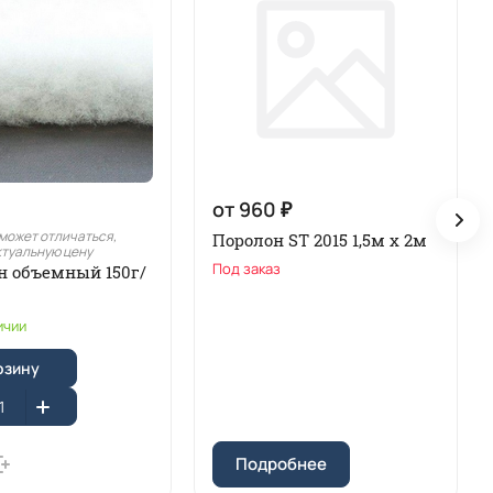
от 960 ₽
может отличаться,
Поролон ST 2015 1,5м х 2м
ктуальную цену
Под заказ
н объемный 150г/
ичии
рзину
Подробнее