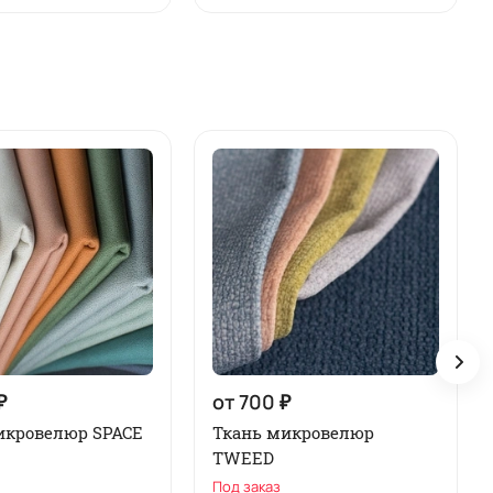
₽
от 700 ₽
икровелюр SPACE
Ткань микровелюр
TWEED
Под заказ