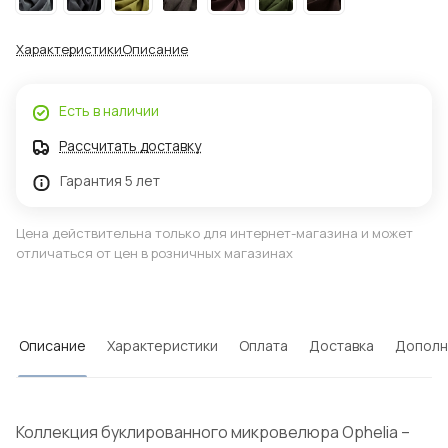
Характеристики
Описание
Есть в наличии
Рассчитать доставку
Гарантия 5 лет
Цена действительна только для интернет-магазина и может
отличаться от цен в розничных магазинах
Описание
Характеристики
Оплата
Доставка
Дополн
Коллекция буклированного микровелюра Ophelia –