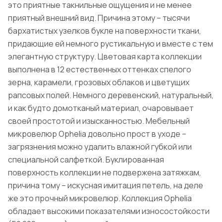
это приятные такнильные ощущения и не менее
приятный внешний вид. Причина этому – тысячи
бархатистых узелков букле на поверхности ткани,
придающие ей немного рустикальную и вместе с тем
элегантную структуру. Цветовая карта коллекции
выполнена в 12 естественных оттенках спелого
зерна, карамели, грозовых облаков и цветущих
рапсовых полей. Немного деревенский, натуральный,
и как будто домотканый материал, очаровывает
своей простотой и изысканностью. Мебельный
микровелюр Ophelia довольно прост в уходе –
загрязнения можно удалить влажной губкой или
специальной салфеткой. Буклированная
поверхность коллекции не подвержена затяжкам,
причина тому – искусная имитация петель, на деле
же это прочный микровелюр. Коллекция Ophelia
обладает высокими показателями износостойкости