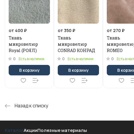
от 400 ₽
от 350 ₽
от 270 ₽
Ткань
Ткань
Ткань
микровелюр
микровелюр
микровелю
Royal (РОЯЛ)
CONRAD КОНРАД
ROMEO
0
0
0
Есть в наличии
Есть в наличии
Есть в на
В корзину
В корзину
В корзи
Назад к списку
Каталог
Акции
Полезные материалы