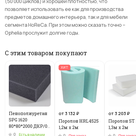
(50 000 циклов) и хорошей плотностью, что
позволяет использовать ее как для производства
предметов домашнего интерьера, так и для мебели
сегмента HoReCa. При этом можно сказать точно –
Ophelia прослужит долгие годы.
С этим товаром покупают
ХИТ
Пенополиуретан
от 3 132 ₽
от 3 203 ₽
SPG 1620
Поролон HRL4525
Поролон ST 
80*80*2000 ДКР/0.2
1,2м x 2м
1,3м х 2м
кг .N-3955U
0
Есть в наличии
0
0
Под заказ
Под заказ