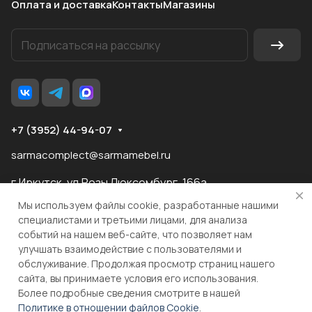
Оплата и доставка
Контакты
Магазины
+7 (3952) 44-94-07
sarmacomplect@sarmamebel.ru
г.Иркутск, ул.Розы Люксембург, 166а
Мы используем файлы cookie, разработанные нашими
специалистами и третьими лицами, для анализа
событий на нашем веб-сайте, что позволяет нам
разработка
и продвижение сайта
улучшать взаимодействие с пользователями и
обслуживание. Продолжая просмотр страниц нашего
сайта, вы принимаете условия его использования.
© 2026 ООО "МКС" ИНН 3810055324 ОГРН 1083810004860
Более подробные сведения смотрите в нашей
Политике в отношении файлов Cookie
.