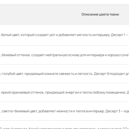
Описание цвета ткани
1, белый цвет, который создает уют и добавляет мягкость интерьеру. Десерт 1
4, бежевый оттенок, создает нейтральную основу для интерьера и хорошо соч
9, голубой цвет, придающий комнате свежесть и легкость. Десерт 9 подходит 
7, яркий оранжевый оттенок, придающий энергии и тепла любому помещению. Д
3, светло-бежевый цвет, добавляет нежности и тепла в интерьер. Десерт 3 — и
12, серый оттенок. Какой цвет придает интерьеру строгость и элегантность? 