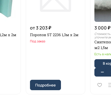
от 3 203 ₽
3 000 ₽
Стоимость 
1,2м x 2м
Поролон ST 2236 1,3м х 2м
уточните а
Под заказ
Синтепо
м2 1,5м
Есть в нал
В ко
Подробнее