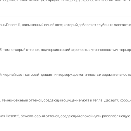
нь Desert 11, насыщенный синий цвет, который добавляет глубины и элегантн
13, темно-серый оттенок, подчеркивающий строгость и утонченность интерьер
14, черный цвет, который придает интерьеру драматичность и выразительность
 6, темно-бежевый оттенок, создающий ощущение уюта и тепла. Десерт 6 хоро
ная Desert 5, бежево-серый оттенок, создающий спокойную и расслабляющую