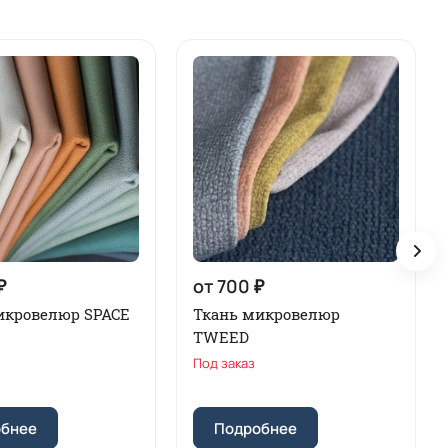
₽
от 700 ₽
икровелюр SPACE
Ткань микровелюр
TWEED
Под заказ
обнее
Подробнее