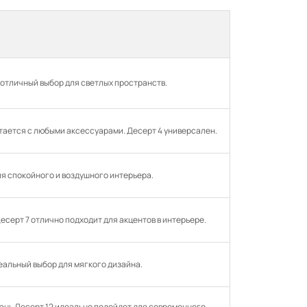
 — отличный выбор для светлых пространств.
етается с любыми аксессуарами. Десерт 4 универсален.
для спокойного и воздушного интерьера.
есерт 7 отлично подходит для акцентов в интерьере.
деальный выбор для мягкого дизайна.
Ткань Десерт 12 идеально подойдет для современного