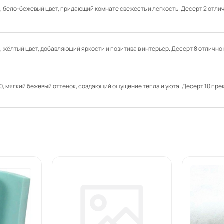
2, бело-бежевый цвет, придающий комнате свежесть и легкость. Десерт 2 отл
8, жёлтый цвет, добавляющий яркости и позитива в интерьер. Десерт 8 отлично
10, мягкий бежевый оттенок, создающий ощущение тепла и уюта. Десерт 10 пре