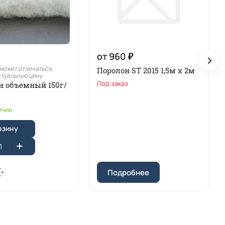
от 960 ₽
может отличаться,
Поролон ST 2015 1,5м х 2м
ктуальную цену
Под заказ
н объемный 150г/
ичии
рзину
Подробнее