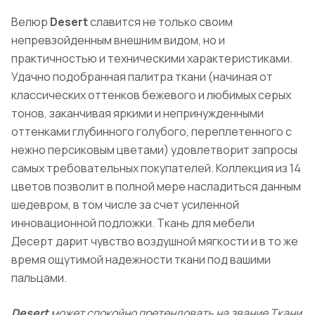
Велюр
Desert
славится не только своим
непревзойденным внешним видом, но и
практичностью и техническими характеристиками.
Удачно подобранная палитра ткани (начиная от
классических оттенков бежевого и любимых серых
тонов, заканчивая яркими и непринужденными
оттенками глубинного голубого, переплетенного с
нежно персиковым цветами) удовлетворит запросы
самых требовательных покупателей. Коллекция из 14
цветов позволит в полной мере насладиться данным
шедевром, в том числе за счет усиленной
инновационной подложки. Ткань для мебели
Десерт дарит чувство воздушной мягкости и в то же
время ощутимой надежности ткани под вашими
пальцами.
Desert
может спокойно претендовать на звание Ткани