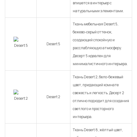
впишется в интерьер с
натуральными элементами.
Ткань мебельная Desert 5,
бежево-серый оттенок,
создающий спокойную и
Desert 5
расслабляющую атмосферу.
Десерт 5 идеален для
минималистичного интерьера.
Ткань Desert 2, бело-бежевый
цвет, придающий комнате
свежесть и легкость. Десерт 2
Desert 2
отлично подходит для создания
светлого и просторного
интерьера.
Ткань Desert 8, жёлтый цвет,