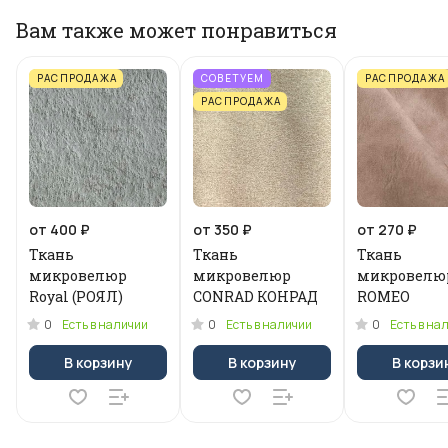
Вам также может понравиться
РАСПРОДАЖА
СОВЕТУЕМ
РАСПРОДАЖА
РАСПРОДАЖА
от 400 ₽
от 350 ₽
от 270 ₽
Ткань
Ткань
Ткань
микровелюр
микровелюр
микровелю
Royal (РОЯЛ)
CONRAD КОНРАД
ROMEO
0
0
0
Есть в наличии
Есть в наличии
Есть в на
В корзину
В корзину
В корзи