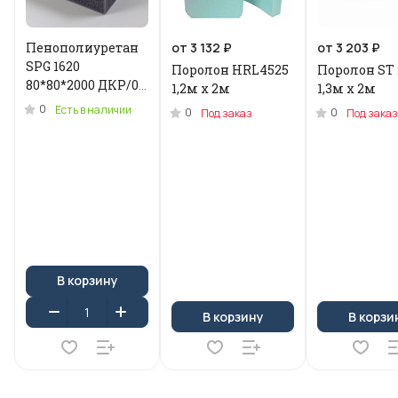
Пенополиуретан
от 3 132 ₽
от 3 203 ₽
SPG 1620
Поролон HRL4525
Поролон ST 
80*80*2000 ДКР/0.2
1,2м x 2м
1,3м х 2м
кг .N-3955U
0
Есть в наличии
0
0
Под заказ
Под заказ
В корзину
В корзину
В корзи