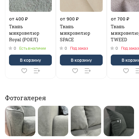
от 400 ₽
от 900 ₽
от 700 ₽
Ткань
Ткань
Ткань
микровелюр
микровелюр
микровелю
Royal (РОЯЛ)
SPACE
TWEED
0
0
0
Есть в наличии
Под заказ
Под заказ
В корзину
В корзину
В корзи
Фотогалерея