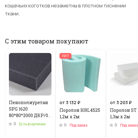
кошачьих коготков незаметны в плотном тиснении
ткани.
С этим товаром покупают
ХИТ
Пенополиуретан
от 3 132 ₽
от 3 203 ₽
SPG 1620
Поролон HRL4525
Поролон ST 
80*80*2000 ДКР/0.2
1,2м x 2м
1,3м х 2м
кг .N-3955U
0
Есть в наличии
0
0
Под заказ
Под заказ