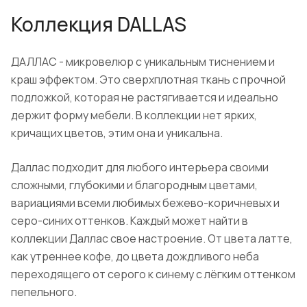
Коллекция DALLAS
ДАЛЛАС - микровелюр с уникальным тиснением и
краш эффектом. Это сверхплотная ткань с прочной
подложкой, которая не растягивается и идеально
держит форму мебели. В коллекции нет ярких,
кричащих цветов, этим она и уникальна.
Даллас подходит для любого интерьера своими
сложными, глубокими и благородным цветами,
вариациями всеми любимых бежево-коричневых и
серо-синих оттенков. Каждый может найти в
коллекции Даллас свое настроение. От цвета латте,
как утреннее кофе, до цвета дождливого неба
переходящего от серого к синему с лёгким оттенком
пепельного.