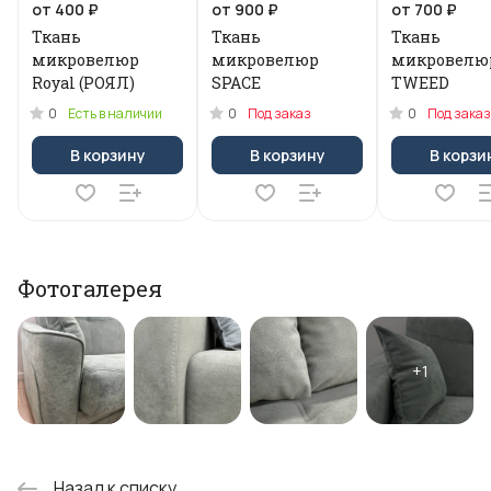
от 400 ₽
от 900 ₽
от 700 ₽
Ткань
Ткань
Ткань
микровелюр
микровелюр
микровелю
Royal (РОЯЛ)
SPACE
TWEED
0
0
0
Есть в наличии
Под заказ
Под заказ
В корзину
В корзину
В корзи
Фотогалерея
Назад к списку