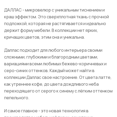
ДАЛЛАС - микровелюр с уникальным тиснением и
краш эффектом. Это сверхплотная ткань с прочной
подложкой, которая не растягивается и идеально
держит форму мебели. В коллекции нет ярких,
кричащих цветов, этим она и уникальна.
Даллас подходит для любого интерьера своими
сложными, глубокими и благородным цветами,
вариациями всеми любимых бежево-коричневых и
серо-синих оттенков. Каждый может найти в
коллекции Даллас свое настроение. От цвета латте,
как утреннее кофе, до цвета дождливого неба
переходящего от серого к синему с лёгким оттенком
пепельного.
И самое главное - это новая технология в