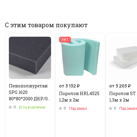
С этим товаром покупают
ХИТ
Пенополиуретан
от 3 132 ₽
от 3 203 ₽
SPG 1620
Поролон HRL4525
Поролон ST 
80*80*2000 ДКР/0.2
1,2м x 2м
1,3м х 2м
кг .N-3955U
0
Есть в наличии
0
0
Под заказ
Под заказ