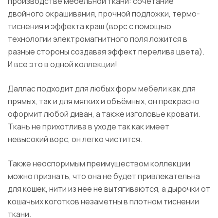
производстве мебельной ткани: сочетание
двойного окрашивания, прочной подложки, термо-
тиснения и эффекта краш (ворс с помощью
технологии электромагнитного поля ложится в
разные стороны создавая эффект перелива цвета).
И все это в одной коллекции!
Даллас подходит для любых форм мебели как для
прямых, так и для мягких и объёмных, он прекрасно
оформит любой диван, а также изголовье кровати.
Ткань не прихотлива в уходе так как имеет
невысокий ворс, он легко чистится.
Также неоспоримым преимуществом коллекции
можно признать, что она не будет привлекательна
для кошек, нити из нее не вытягиваются, а дырочки от
кошачьих коготков незаметны в плотном тиснении
ткани.