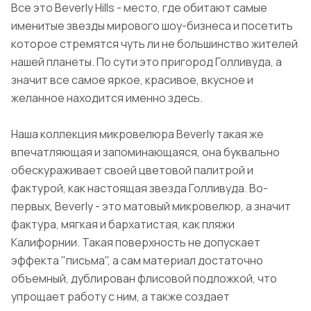
Все это Beverly Hills - место, где обитают самые
именитые звезды мирового шоу-бизнеса и посетить
которое стремятся чуть ли не большинство жителей
нашей планеты. По сути это пригород Голливуда, а
значит все самое яркое, красивое, вкусное и
желанное находится именно здесь.
Наша коллекция микровелюра Beverly такая же
впечатляющая и запоминающаяся, она буквально
обескураживает своей цветовой палитрой и
фактурой, как настоящая звезда Голливуда. Во-
первых, Beverly - это матовый микровелюр, а значит
фактура, мягкая и бархатистая, как пляжи
Калифорнии. Такая поверхность не допускает
эффекта "письма", а сам материал достаточно
объемный, дублирован флисовой подложкой, что
упрощает работу с ним, а также создает