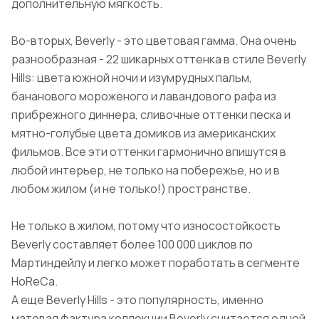
дополнительную мягкость.
Во-вторых, Beverly - это цветовая гамма. Она очень
разнообразная - 22 шикарных оттенка в стиле Beverly
Hills: цвета южной ночи и изумрудных пальм,
бананового мороженого и лавандового рафа из
прибрежного диннера, сливочные оттенки песка и
мятно-голубые цвета домиков из американских
фильмов. Все эти оттенки гармонично впишутся в
любой интерьер, не только на побережье, но и в
любом жилом (и не только!) пространстве.
Не только в жилом, потому что износостойкость
Beverly составляет более 100 000 циклов по
Мартиндейлу и легко может поработать в сегменте
HoReCa.
А еще Beverly Hills - это популярность, именно
матовая фактура коллекции Beverly считается одной