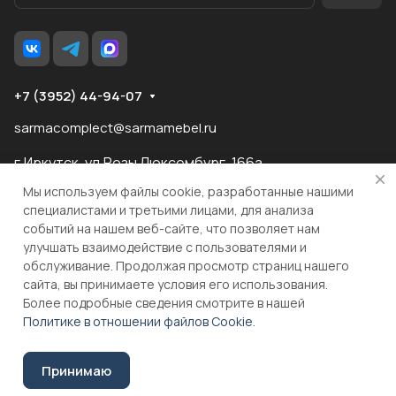
+7 (3952) 44-94-07
sarmacomplect@sarmamebel.ru
г.Иркутск, ул.Розы Люксембург, 166а
Мы используем файлы cookie, разработанные нашими
специалистами и третьими лицами, для анализа
событий на нашем веб-сайте, что позволяет нам
разработка
и продвижение сайта
улучшать взаимодействие с пользователями и
обслуживание. Продолжая просмотр страниц нашего
сайта, вы принимаете условия его использования.
© 2026 ООО "МКС" ИНН 3810055324 ОГРН 1083810004860
Более подробные сведения смотрите в нашей
Политике в отношении файлов Cookie
.
Принимаю
Соглашение на обработку персональных данных
Уточнить цену