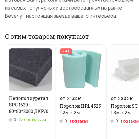
из самых популярных и востребованных на рынке.
Beverly - настоящая звезда вашего интерьера.
С этим товаром покупают
ХИТ
Пенополиуретан
от 3 132 ₽
от 3 203 ₽
SPG 1620
Поролон HRL4525
Поролон ST 
80*80*2000 ДКР/0.2
1,2м x 2м
1,3м х 2м
кг .N-3955U
0
Есть в наличии
0
0
Под заказ
Под заказ