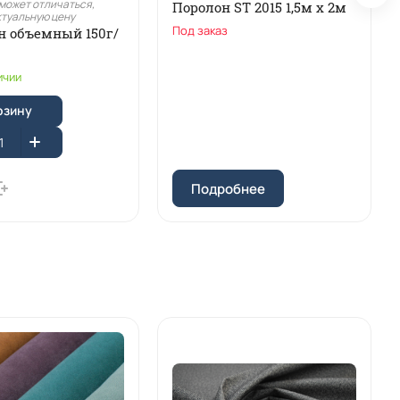
может отличаться,
Поролон ST 2015 1,5м х 2м
ктуальную цену
Под заказ
н объемный 150г/
ичии
рзину
Подробнее