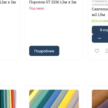
Стоимость 
1,2м x 2м
Поролон ST 2236 1,3м х 2м
уточните а
Под заказ
Синтепо
м2 1,5м
Есть в нал
В ко
Подробнее