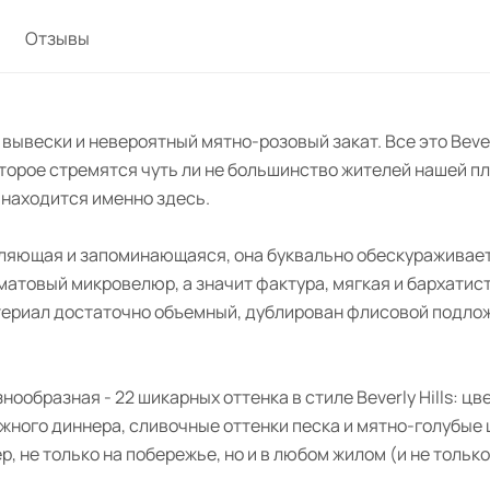
Отзывы
вески и невероятный мятно-розовый закат. Все это Beverly
орое стремятся чуть ли не большинство жителей нашей пла
 находится именно здесь.
ляющая и запоминающаяся, она буквально обескураживает 
 матовый микровелюр, а значит фактура, мягкая и бархатис
териал достаточно объемный, дублирован флисовой подложк
знообразная - 22 шикарных оттенка в стиле Beverly Hills: ц
жного диннера, сливочные оттенки песка и мятно-голубые
, не только на побережье, но и в любом жилом (и не только