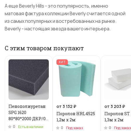
А еще Beverly Hills - это популярность, именно
матовая фактура коллекции Beverly считается одной
из самых популярных и востребованных на рынке.
Beverly - настоящая звезда вашего интерьера.
С этим товаром покупают
ХИТ
Пенополиуретан
от 3 132 ₽
от 3 203 ₽
SPG 1620
Поролон HRL4525
Поролон ST 
80*80*2000 ДКР/0.2
1,2м x 2м
1,3м х 2м
кг .N-3955U
0
Есть в наличии
0
0
Под заказ
Под заказ