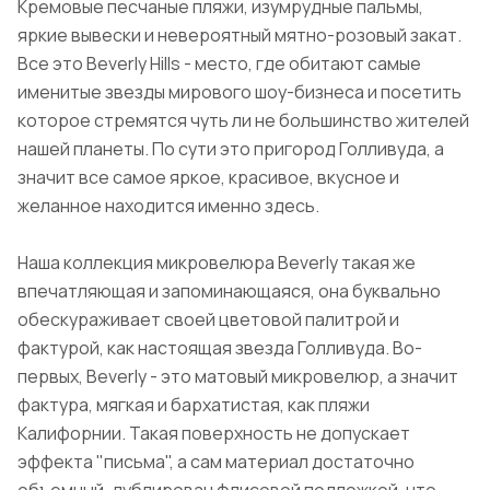
Кремовые песчаные пляжи, изумрудные пальмы,
яркие вывески и невероятный мятно-розовый закат.
Все это Beverly Hills - место, где обитают самые
именитые звезды мирового шоу-бизнеса и посетить
которое стремятся чуть ли не большинство жителей
нашей планеты. По сути это пригород Голливуда, а
значит все самое яркое, красивое, вкусное и
желанное находится именно здесь.
Наша коллекция микровелюра Beverly такая же
впечатляющая и запоминающаяся, она буквально
обескураживает своей цветовой палитрой и
фактурой, как настоящая звезда Голливуда. Во-
первых, Beverly - это матовый микровелюр, а значит
фактура, мягкая и бархатистая, как пляжи
Калифорнии. Такая поверхность не допускает
эффекта "письма", а сам материал достаточно