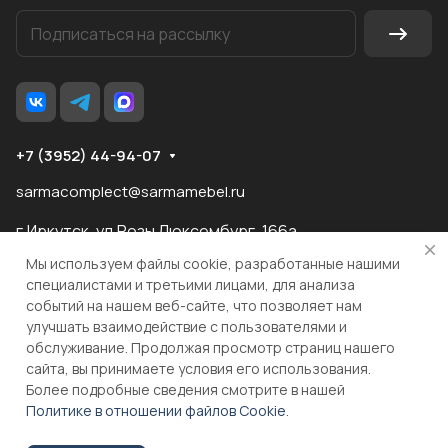
+7 (3952) 44-94-07
sarmacomplect@sarmamebel.ru
г.Иркутск, ул.Розы Люксембург, 166а
Мы используем файлы cookie, разработанные нашими
специалистами и третьими лицами, для анализа
событий на нашем веб-сайте, что позволяет нам
разработка
и продвижение сайта
улучшать взаимодействие с пользователями и
обслуживание. Продолжая просмотр страниц нашего
сайта, вы принимаете условия его использования.
© 2026 ООО "МКС" ИНН 3810055324 ОГРН 1083810004860
Более подробные сведения смотрите в нашей
Политике в отношении файлов Cookie
.
В корзину