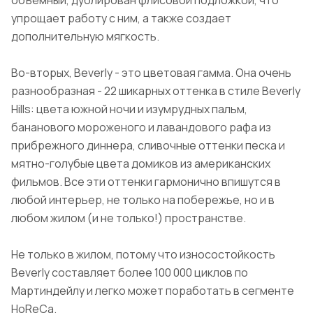
объемный, дублирован флисовой подложкой, что
упрощает работу с ним, а также создает
дополнительную мягкость.
Во-вторых, Beverly - это цветовая гамма. Она очень
разнообразная - 22 шикарных оттенка в стиле Beverly
Hills: цвета южной ночи и изумрудных пальм,
бананового мороженого и лавандового рафа из
прибрежного диннера, сливочные оттенки песка и
мятно-голубые цвета домиков из американских
фильмов. Все эти оттенки гармонично впишутся в
любой интерьер, не только на побережье, но и в
любом жилом (и не только!) пространстве.
Не только в жилом, потому что износостойкость
Beverly составляет более 100 000 циклов по
Мартиндейлу и легко может поработать в сегменте
HoReCa.