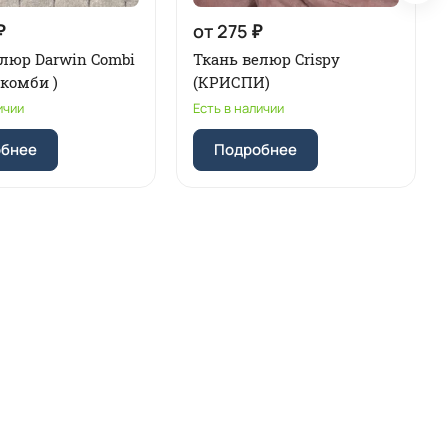
₽
от 275 ₽
елюр Darwin Combi
Ткань велюр Crispy
комби )
(КРИСПИ)
ичии
Есть в наличии
обнее
Подробнее