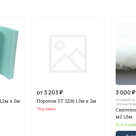
от 3 203 ₽
3 000 ₽
Стоимость 
1,2м x 2м
Поролон ST 2236 1,3м х 2м
уточните а
Под заказ
Синтепо
м2 1,5м
Есть в нал