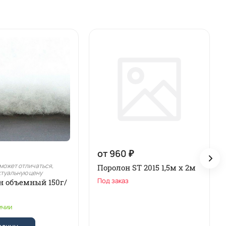
от 960 ₽
может отличаться,
Поролон ST 2015 1,5м х 2м
ктуальную цену
Под заказ
н объемный 150г/
ичии