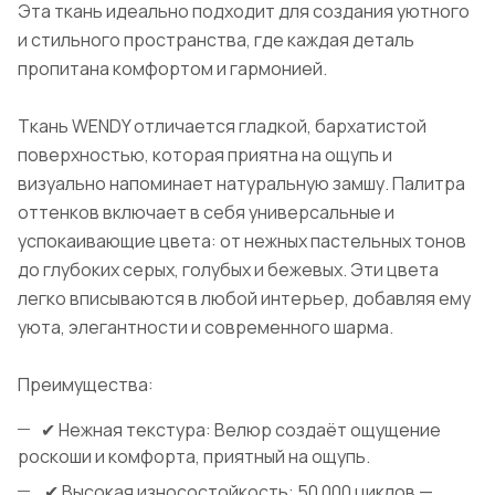
Эта ткань идеально подходит для создания уютного
и стильного пространства, где каждая деталь
пропитана комфортом и гармонией.
Ткань WENDY отличается гладкой, бархатистой
поверхностью, которая приятна на ощупь и
визуально напоминает натуральную замшу. Палитра
оттенков включает в себя универсальные и
успокаивающие цвета: от нежных пастельных тонов
до глубоких серых, голубых и бежевых. Эти цвета
легко вписываются в любой интерьер, добавляя ему
уюта, элегантности и современного шарма.
Преимущества:
✔ Нежная текстура: Велюр создаёт ощущение
роскоши и комфорта, приятный на ощупь.
✔ Высокая износостойкость: 50 000 циклов —