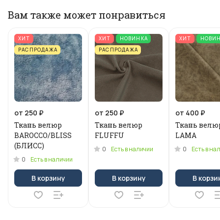
Вам также может понравиться
ХИТ
ХИТ
НОВИНКА
ХИТ
НОВИ
РАСПРОДАЖА
РАСПРОДАЖА
от 250 ₽
от 250 ₽
от 400 ₽
Ткань велюр
Ткань велюр
Ткань велю
BAROCCO/BLISS
FLUFFU
LAMA
(БЛИСС)
0
0
Есть в наличии
Есть в на
0
Есть в наличии
В корзину
В корзину
В корзи