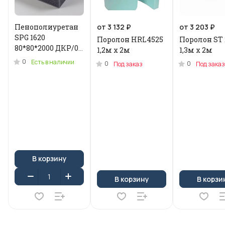
Пенополиуретан
от 3 132 ₽
от 3 203 ₽
SPG 1620
Поролон HRL4525
Поролон ST 
80*80*2000 ДКР/0.2
1,2м x 2м
1,3м х 2м
кг .N-3955U
0
Есть в наличии
0
0
Под заказ
Под заказ
В корзину
В корзину
В корзи