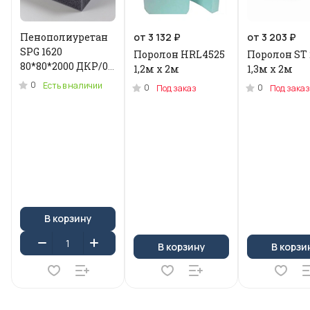
Пенополиуретан
от 3 132 ₽
от 3 203 ₽
SPG 1620
Поролон HRL4525
Поролон ST 
80*80*2000 ДКР/0.2
1,2м x 2м
1,3м х 2м
кг .N-3955U
0
Есть в наличии
0
0
Под заказ
Под заказ
В корзину
В корзину
В корзи