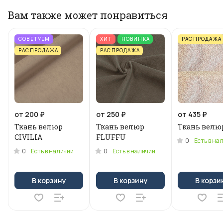
Вам также может понравиться
СОВЕТУЕМ
ХИТ
НОВИНКА
РАСПРОДАЖА
РАСПРОДАЖА
РАСПРОДАЖА
от 200 ₽
от 250 ₽
от 435 ₽
Ткань велюр
Ткань велюр
Ткань велю
CIVILIA
FLUFFU
0
Есть в на
0
0
Есть в наличии
Есть в наличии
В корзину
В корзину
В корзи