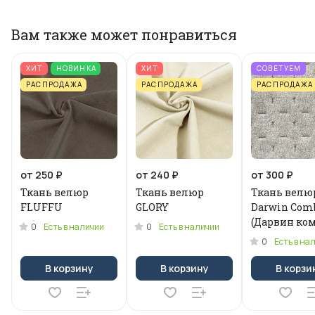
Вам также может понравиться
ХИТ
НОВИНКА
ХИТ
СОВЕТУЕМ
РАСПРОДАЖА
РАСПРОДАЖА
РАСПРОДАЖА
от 250 ₽
от 240 ₽
от 300 ₽
Ткань велюр
Ткань велюр
Ткань велю
FLUFFU
GLORY
Darwin Com
(Дарвин ком
0
0
Есть в наличии
Есть в наличии
0
Есть в на
В корзину
В корзину
В корзи