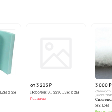
от 3 203 ₽
3 000 ₽
Стоимость 
1,2м x 2м
Поролон ST 2236 1,3м х 2м
уточните а
Под заказ
Синтепо
м2 1,5м
Есть в нал