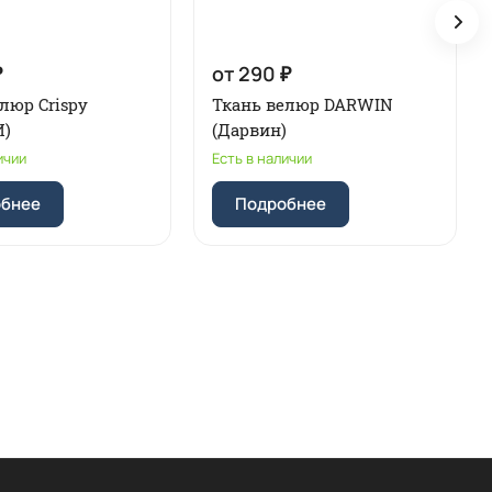
₽
от 290 ₽
люр Crispy
Ткань велюр DARWIN
И)
(Дарвин)
ичии
Есть в наличии
обнее
Подробнее