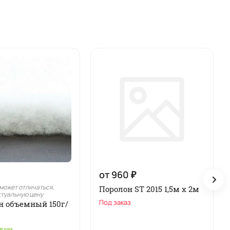
от 960 ₽
может отличаться,
Поролон ST 2015 1,5м х 2м
ктуальную цену
Под заказ
н объемный 150г/
ичии