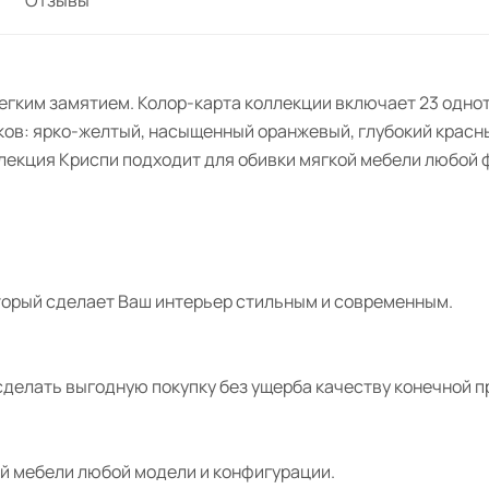
легким замятием. Колор-карта коллекции включает 23 одно
ков: ярко-желтый, насыщенный оранжевый, глубокий красны
лекция Криспи подходит для обивки мягкой мебели любой 
торый сделает Ваш интерьер стильным и современным.
делать выгодную покупку без ущерба качеству конечной п
ой мебели любой модели и конфигурации.