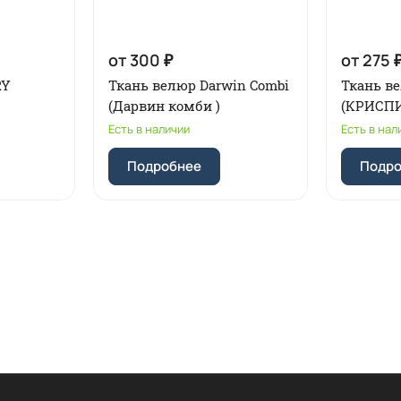
от 300 ₽
от 275 
RY
Ткань велюр Darwin Combi
Ткань ве
(Дарвин комби )
(КРИСП
Есть в наличии
Есть в нал
Подробнее
Подр