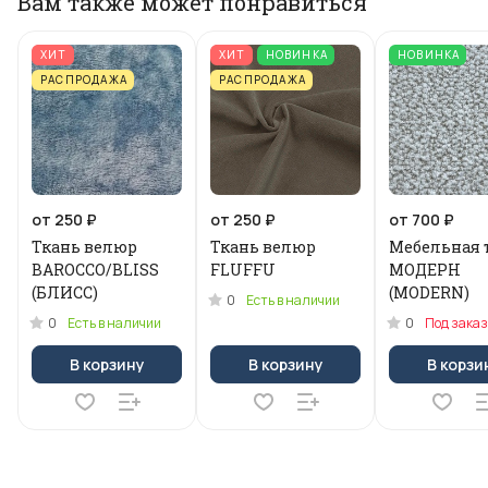
Вам также может понравиться
ХИТ
ХИТ
НОВИНКА
НОВИНКА
РАСПРОДАЖА
РАСПРОДАЖА
от 250 ₽
от 250 ₽
от 700 ₽
Ткань велюр
Ткань велюр
Мебельная 
BAROCCO/BLISS
FLUFFU
МОДЕРН
(БЛИСС)
(MODERN)
0
Есть в наличии
0
0
Есть в наличии
Под заказ
В корзину
В корзину
В корзи