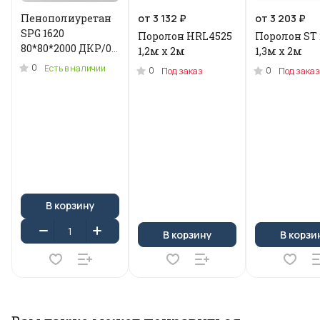
Пенополиуретан
от 3 132 ₽
от 3 203 ₽
SPG 1620
Поролон HRL4525
Поролон ST 
80*80*2000 ДКР/0.2
1,2м x 2м
1,3м х 2м
кг .N-3955U
0
Есть в наличии
0
0
Под заказ
Под заказ
В корзину
В корзину
В корзи