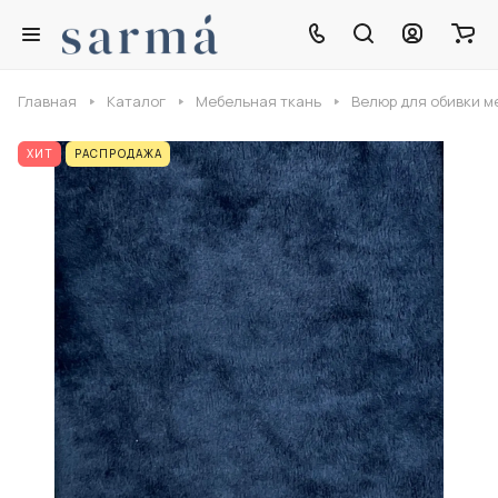
Главная
Каталог
Мебельная ткань
Велюр для обивки м
ХИТ
РАСПРОДАЖА