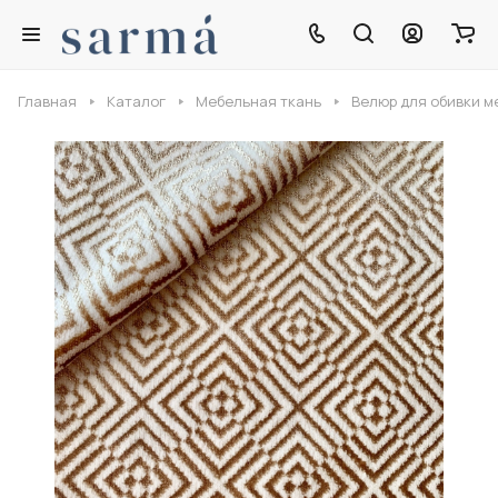
Главная
Каталог
Мебельная ткань
Велюр для обивки м