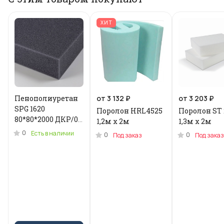
ХИТ
Пенополиуретан
от 3 132 ₽
от 3 203 ₽
SPG 1620
Поролон HRL4525
Поролон ST 
80*80*2000 ДКР/0.2
1,2м x 2м
1,3м х 2м
кг .N-3955U
0
Есть в наличии
0
0
Под заказ
Под заказ