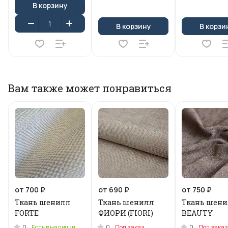
В корзину
В корзину
В корзи
Вам также может понравиться
от 700 ₽
от 690 ₽
от 750 ₽
Ткань шенилл
Ткань шенилл
Ткань шен
FORTE
ФИОРИ (FIORI)
BEAUTY
0
0
0
Есть в наличии
Под заказ
Под заказ