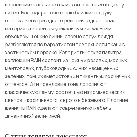
коллекции складывается из контрастных по цвету
нитей. Благодаря сочетанию близких по духу
оттенков внутри одного решения, однотонная
материя становится уникальным визуальным
объектом. Тонкие линии, словно струи дождя,
разбегаются по бархатистой поверхности ткани в
хаотическом порядке. Колористическая палитра
коллекции RAIN состоит из нежных розовых, модных
ментоловых, глубоководных синих, насыщенных
зеленых, тонких аметистовых и пикантных горчичных
оттенков. Эти трендовые тона дополняют
классическую гамму, состоящую из коммерческих
цветов – коричневого, серого и бежевого. Плотные
шениллы RAIN сделают современную мебель
динамичной величиной.
С этим товаром покупают