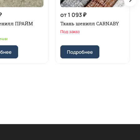
₽
от 1 093 ₽
шенилл ПРАЙМ
Ткань шенилл CARNABY
Под заказ
ичии
обнее
Подробнее