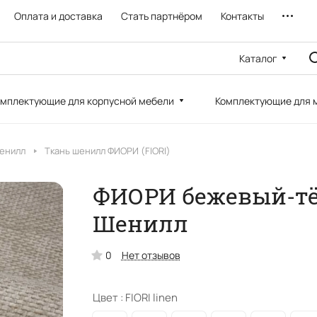
Оплата и доставка
Стать партнёром
Контакты
Каталог
мплектующие для корпусной мебели
Комплектующие для 
Шенилл
Ткань шенилл ФИОРИ (FIORI)
ФИОРИ бежевый-тёп
Шенилл
0
Нет отзывов
Цвет :
FIORI linen