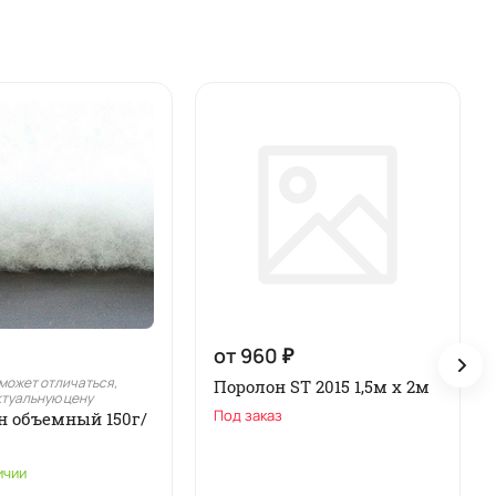
от 960 ₽
может отличаться,
Поролон ST 2015 1,5м х 2м
ктуальную цену
Под заказ
н объемный 150г/
ичии