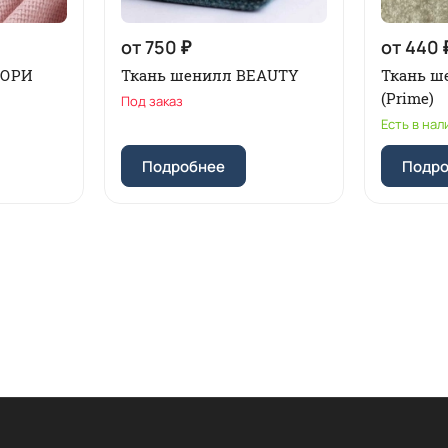
от 750 ₽
от 440 
ИОРИ
Ткань шенилл BEAUTY
Ткань 
(Prime)
Под заказ
Есть в нал
Подробнее
Подр