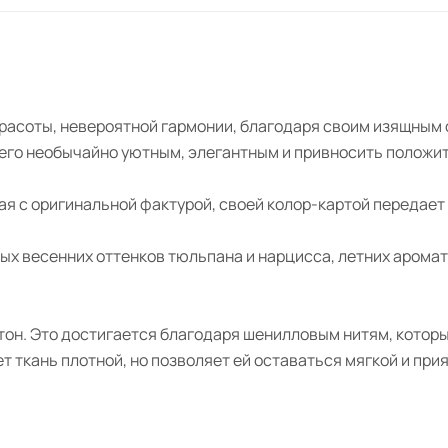
расоты, невероятной гармонии, благодаря своим изящным 
я его необычайно уютным, элегантным и привносить полож
кая с оригинальной фактурой, своей колор-картой передает
х весенних оттенков тюльпана и нарцисса, летних ароматн
он. Это достигается благодаря шенилловым нитям, которы
ткань плотной, но позволяет ей оставаться мягкой и прия