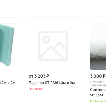
от 3 203 ₽
3 000 ₽
Стоимость 
1,2м x 2м
Поролон ST 2236 1,3м х 2м
уточните а
Под заказ
Синтепо
м2 1,5м
Есть в нал