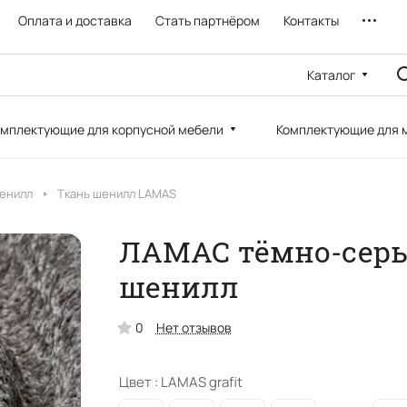
Оплата и доставка
Стать партнёром
Контакты
Каталог
мплектующие для корпусной мебели
Комплектующие для 
Шенилл
Ткань шенилл LAMAS
ЛАМАС тёмно-серый
шенилл
0
Нет отзывов
Цвет :
LAMAS grafit