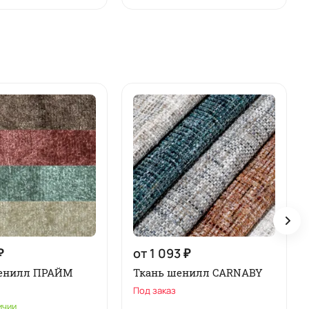
₽
от 1 093 ₽
шенилл ПРАЙМ
Ткань шенилл CARNABY
Под заказ
ичии