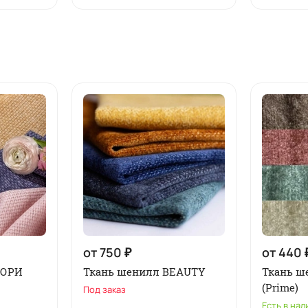
от 750 ₽
от 440 
ИОРИ
Ткань шенилл BEAUTY
Ткань 
(Prime)
Под заказ
Есть в нал