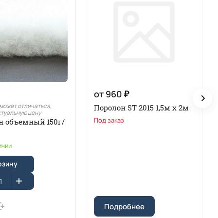
от 960 ₽
может отличаться,
Поролон ST 2015 1,5м х 2м
ктуальную цену
Под заказ
н объемный 150г/
ичии
рзину
Подробнее