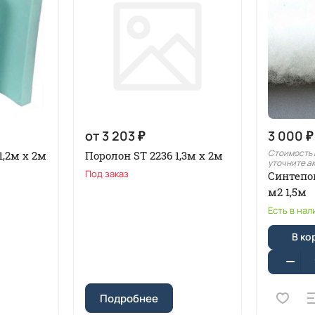
от 3 203 ₽
3 000 ₽
Стоимость 
1,2м x 2м
Поролон ST 2236 1,3м х 2м
уточните а
Под заказ
Синтепо
м2 1,5м
Есть в нал
В ко
Подробнее