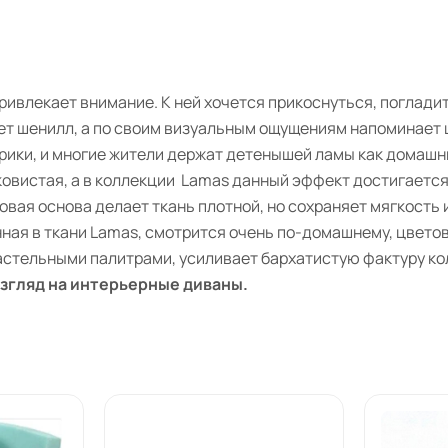
ривлекает внимание. К ней хочется прикоснуться, поглади
ет шенилл, а по своим визуальным ощущениям напоминает
рики, и многие жители держат детенышей ламы как домашн
ковистая, а в коллекции Lamas данный эффект достигаетс
вая основа делает ткань плотной, но сохраняет мягкость 
ная в ткани Lamas, смотрится очень по-домашнему, цветов
астельными палитрами, усиливает бархатистую фактуру ко
згляд на интерьерные диваны.