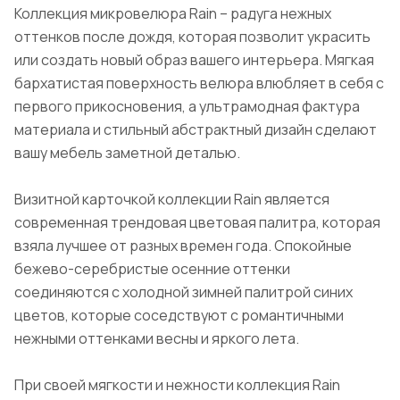
Коллекция микровелюра Rain – радуга нежных
оттенков после дождя, которая позволит украсить
или создать новый образ вашего интерьера. Мягкая
бархатистая поверхность велюра влюбляет в себя с
первого прикосновения, а ультрамодная фактура
материала и стильный абстрактный дизайн сделают
вашу мебель заметной деталью.
Визитной карточкой коллекции Rain является
современная трендовая цветовая палитра, которая
взяла лучшее от разных времен года. Спокойные
бежево-серебристые осенние оттенки
соединяются с холодной зимней палитрой синих
цветов, которые соседствуют с романтичными
нежными оттенками весны и яркого лета.
При своей мягкости и нежности коллекция Rain