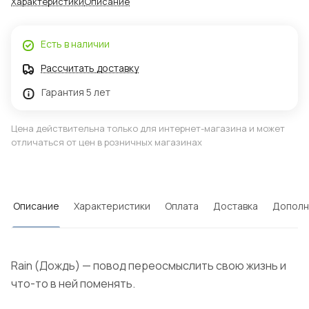
Характеристики
Описание
Есть в наличии
Рассчитать доставку
Гарантия 5 лет
Цена действительна только для интернет-магазина и может
отличаться от цен в розничных магазинах
Описание
Характеристики
Оплата
Доставка
Дополн
Rain (Дождь) — повод переосмыслить свою жизнь и
что-то в ней поменять.