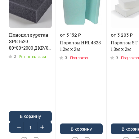
Пенополиуретан
от 3 132 ₽
от 3 203 ₽
SPG 1620
Поролон HRL4525
Поролон ST 
80*80*2000 ДКР/0.2
1,2м x 2м
1,3м х 2м
кг .N-3955U
0
Есть в наличии
0
0
Под заказ
Под заказ
В корзину
В корзину
В корзи