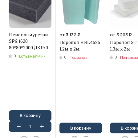
Пенополиуретан
от 3 132 ₽
от 3 203 ₽
SPG 1620
Поролон HRL4525
Поролон ST 
80*80*2000 ДКР/0.2
1,2м x 2м
1,3м х 2м
кг .N-3955U
0
Есть в наличии
0
0
Под заказ
Под заказ
В корзину
В корзину
В корзи