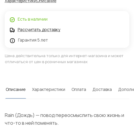
Характеристики
Описание
Есть в наличии
Рассчитать доставку
Гарантия 5 лет
Цена действительна только для интернет-магазина и может
отличаться от цен в розничных магазинах
Описание
Характеристики
Оплата
Доставка
Дополн
Rain (Дождь) — повод переосмыслить свою жизнь и
что-то в ней поменять.