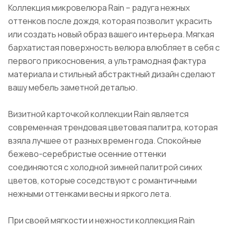
Коллекция микровелюра Rain – радуга нежных
оттенков после дождя, которая позволит украсить
или создать новый образ вашего интерьера. Мягкая
бархатистая поверхность велюра влюбляет в себя с
первого прикосновения, а ультрамодная фактура
материала и стильный абстрактный дизайн сделают
вашу мебель заметной деталью.
Визитной карточкой коллекции Rain является
современная трендовая цветовая палитра, которая
взяла лучшее от разных времен года. Спокойные
бежево-серебристые осенние оттенки
соединяются с холодной зимней палитрой синих
цветов, которые соседствуют с романтичными
нежными оттенками весны и яркого лета.
При своей мягкости и нежности коллекция Rain