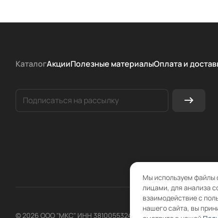
Каталог
Акции
Полезные материалы
Оплата и достав
Мы используем файлы 
лицами, для анализа с
взаимодействие с пол
нашего сайта, вы прин
© 2026 ООО "МКС" ИНН 3810055324 ОГРН 1083810004860