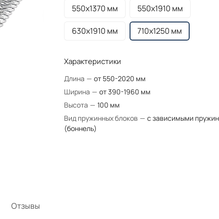
550х1370 мм
550х1910 мм
630х1910 мм
710х1250 мм
Характеристики
Длина
—
от 550-2020 мм
Ширина
—
от 390-1960 мм
Высота
—
100 мм
Вид пружинных блоков
—
с зависимыми пружи
(боннель)
Отзывы