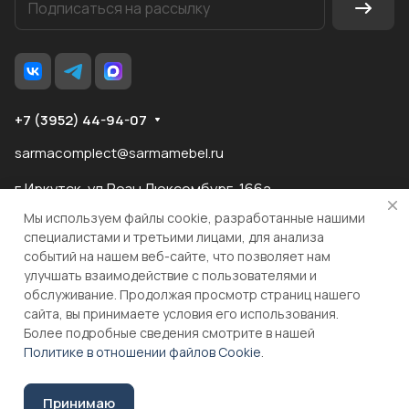
+7 (3952) 44-94-07
sarmacomplect@sarmamebel.ru
г.Иркутск, ул.Розы Люксембург, 166а
Мы используем файлы cookie, разработанные нашими
специалистами и третьими лицами, для анализа
событий на нашем веб-сайте, что позволяет нам
разработка
и продвижение сайта
улучшать взаимодействие с пользователями и
обслуживание. Продолжая просмотр страниц нашего
сайта, вы принимаете условия его использования.
© 2026 ООО "МКС" ИНН 3810055324 ОГРН 1083810004860
Более подробные сведения смотрите в нашей
Политике в отношении файлов Cookie
.
Принимаю