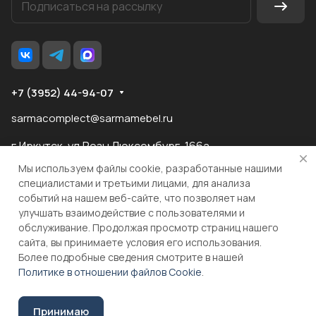
+7 (3952) 44-94-07
sarmacomplect@sarmamebel.ru
г.Иркутск, ул.Розы Люксембург, 166а
Мы используем файлы cookie, разработанные нашими
специалистами и третьими лицами, для анализа
событий на нашем веб-сайте, что позволяет нам
разработка
и продвижение сайта
улучшать взаимодействие с пользователями и
обслуживание. Продолжая просмотр страниц нашего
сайта, вы принимаете условия его использования.
© 2026 ООО "МКС" ИНН 3810055324 ОГРН 1083810004860
Более подробные сведения смотрите в нашей
Политике в отношении файлов Cookie
.
Принимаю