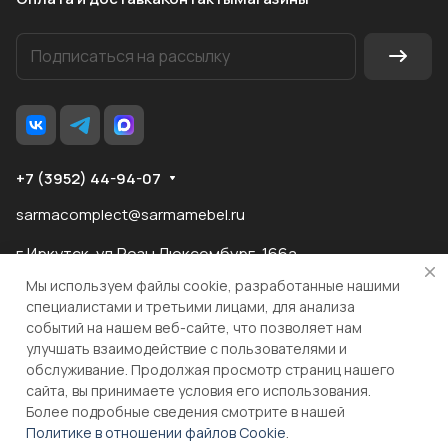
+7 (3952) 44-94-07
sarmacomplect@sarmamebel.ru
г.Иркутск, ул.Розы Люксембург, 166а
Мы используем файлы cookie, разработанные нашими
специалистами и третьими лицами, для анализа
событий на нашем веб-сайте, что позволяет нам
разработка
и продвижение сайта
улучшать взаимодействие с пользователями и
обслуживание. Продолжая просмотр страниц нашего
сайта, вы принимаете условия его использования.
© 2026 ООО "МКС" ИНН 3810055324 ОГРН 1083810004860
Более подробные сведения смотрите в нашей
Политике в отношении файлов Cookie
.