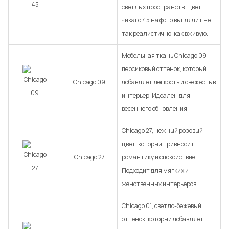
светлых пространств. Цвет
чикаго 45 на фото выглядит не
так реалистично, как вживую.
Мебельная ткань Chicago 09 -
персиковый оттенок, который
Chicago 09
добавляет легкость и свежесть в
интерьер. Идеален для
весеннего обновления.
Chicago 27, нежный розовый
цвет, который привносит
Chicago 27
романтику и спокойствие.
Подходит для мягких и
женственных интерьеров.
Chicago 01, светло-бежевый
оттенок, который добавляет