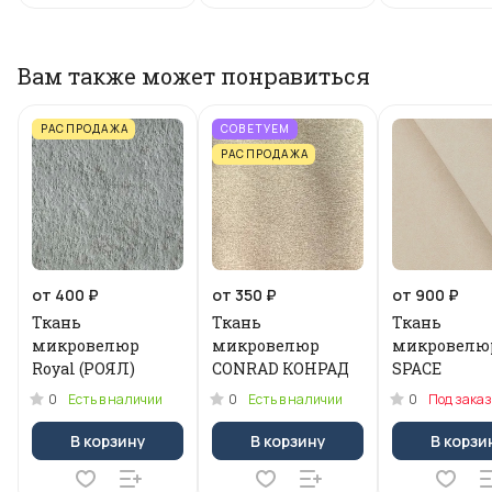
Вам также может понравиться
РАСПРОДАЖА
СОВЕТУЕМ
РАСПРОДАЖА
от 400 ₽
от 350 ₽
от 900 ₽
Ткань
Ткань
Ткань
микровелюр
микровелюр
микровелю
Royal (РОЯЛ)
CONRAD КОНРАД
SPACE
0
0
0
Есть в наличии
Есть в наличии
Под заказ
В корзину
В корзину
В корзи