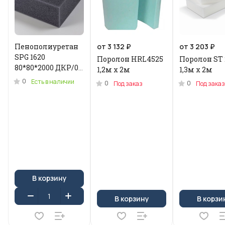
Пенополиуретан
от 3 132 ₽
от 3 203 ₽
SPG 1620
Поролон HRL4525
Поролон ST 
80*80*2000 ДКР/0.2
1,2м x 2м
1,3м х 2м
кг .N-3955U
0
Есть в наличии
0
0
Под заказ
Под заказ
В корзину
В корзину
В корзи