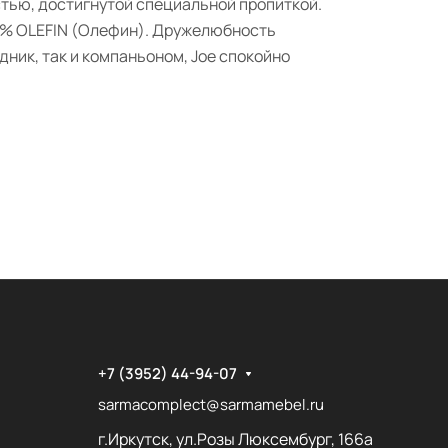
стью, достигнутой специальной пропиткой.
00% OLEFIN (Олефин). Дружелюбность
ник, так и компаньоном, Joe спокойно
+7 (3952) 44-94-07
sarmacomplect@sarmamebel.ru
г.Иркутск, ул.Розы Люксембург, 166а