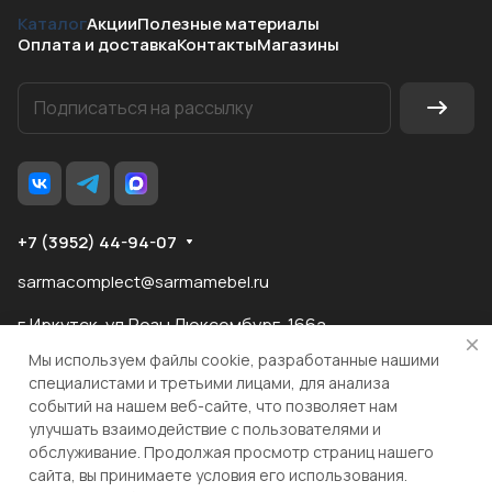
Каталог
Акции
Полезные материалы
Оплата и доставка
Контакты
Магазины
+7 (3952) 44-94-07
sarmacomplect@sarmamebel.ru
г.Иркутск, ул.Розы Люксембург, 166а
Мы используем файлы cookie, разработанные нашими
специалистами и третьими лицами, для анализа
событий на нашем веб-сайте, что позволяет нам
разработка
и продвижение сайта
улучшать взаимодействие с пользователями и
обслуживание. Продолжая просмотр страниц нашего
сайта, вы принимаете условия его использования.