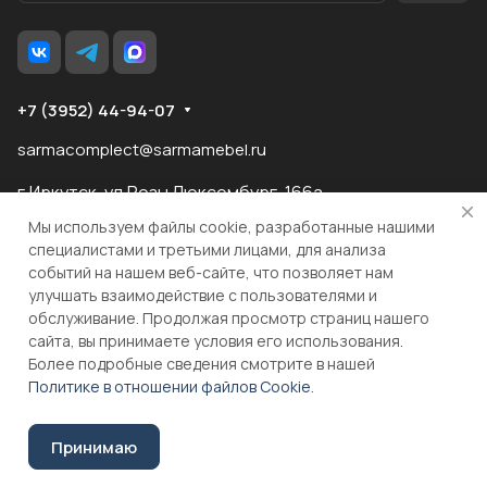
+7 (3952) 44-94-07
sarmacomplect@sarmamebel.ru
г.Иркутск, ул.Розы Люксембург, 166а
Мы используем файлы cookie, разработанные нашими
специалистами и третьими лицами, для анализа
событий на нашем веб-сайте, что позволяет нам
разработка
и продвижение сайта
улучшать взаимодействие с пользователями и
обслуживание. Продолжая просмотр страниц нашего
сайта, вы принимаете условия его использования.
© 2026 ООО "МКС" ИНН 3810055324 ОГРН 1083810004860
Более подробные сведения смотрите в нашей
Политике в отношении файлов Cookie
.
В корзину
Принимаю
Соглашение на обработку персональных данных