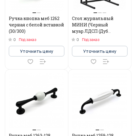
Ручка кнопка меб 1262
Стол журнальный
черная с белой вставкой
МИНИ (Черный
(30/300)
муар.ЛДСП (Дуб
Сонома))
0
0
Под заказ
Под заказ
Уточнить цену
Уточнить цену
Ручка меб 1263-128
Ручка меб 1259-128