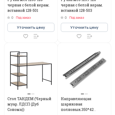
черная с белой керам.
черная с белой керам.
вставкой 128-501
вставкой 128-503
0
0
Под заказ
Под заказ
Уточнить цену
Уточнить цену
Стол ТАНДЕМ (Черный
Направляющая
муар. ЛДСП (Дуб
шариковая
Сонома))
полновык.350*42
SOLLER (15) 124-123