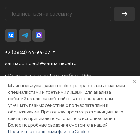
+7 (3952) 44-94-07
sarmacomplect@sarmamebel.ru
г.Иркутск, ул.Розы Люксембург, 166а
Мы используем файлы cookie, разработанные нашими
специалистами и третьими лицами, для анализа
событий на нашем веб-сайте, что позволяет нам
разработка
и продвижение сайта
улучшать взаимодействие с пользователями и
обслуживание. Продолжая просмотр страниц нашего
сайта, вы принимаете условия его использования.
© 2026 ООО "МКС" ИНН 3810055324 ОГРН 1083810004860
Более подробные сведения смотрите в нашей
Политике в отношении файлов Cookie
.