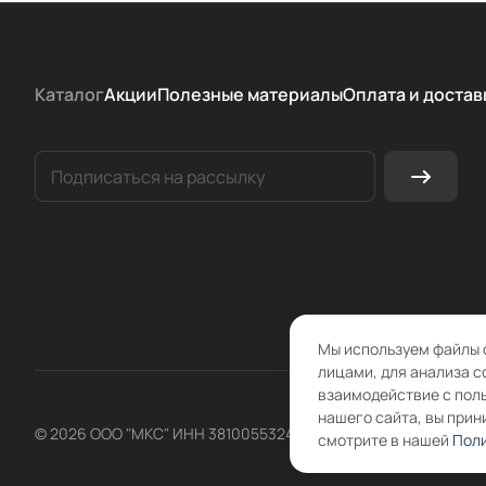
Каталог
Акции
Полезные материалы
Оплата и достав
Мы используем файлы 
лицами, для анализа с
взаимодействие с пол
нашего сайта, вы прин
© 2026 ООО "МКС" ИНН 3810055324 ОГРН 1083810004860
смотрите в нашей
Поли