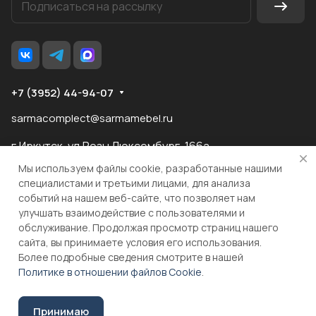
+7 (3952) 44-94-07
sarmacomplect@sarmamebel.ru
г.Иркутск, ул.Розы Люксембург, 166а
Мы используем файлы cookie, разработанные нашими
специалистами и третьими лицами, для анализа
событий на нашем веб-сайте, что позволяет нам
разработка
и продвижение сайта
улучшать взаимодействие с пользователями и
обслуживание. Продолжая просмотр страниц нашего
сайта, вы принимаете условия его использования.
© 2026 ООО "МКС" ИНН 3810055324 ОГРН 1083810004860
Более подробные сведения смотрите в нашей
Политике в отношении файлов Cookie
.
В корзину
Принимаю