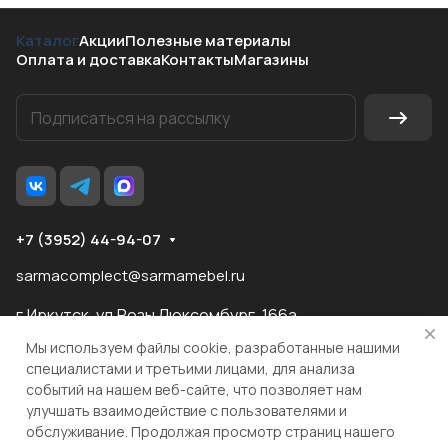
Каталог
Акции
Полезные материалы
Оплата и доставка
Контакты
Магазины
+7 (3952) 44-94-07
sarmacomplect@sarmamebel.ru
г.Иркутск, ул.Розы Люксембург, 166а
Мы используем файлы cookie, разработанные нашими
специалистами и третьими лицами, для анализа
событий на нашем веб-сайте, что позволяет нам
разработка
и продвижение сайта
улучшать взаимодействие с пользователями и
обслуживание. Продолжая просмотр страниц нашего