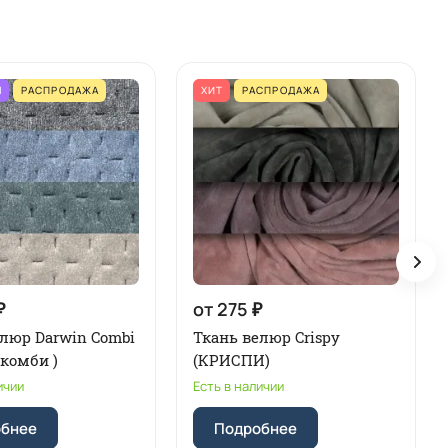
М
РАСПРОДАЖА
ХИТ
РАСПРОДАЖА
₽
от 275 ₽
елюр Darwin Combi
Ткань велюр Crispy
комби )
(КРИСПИ)
ичии
Есть в наличии
обнее
Подробнее