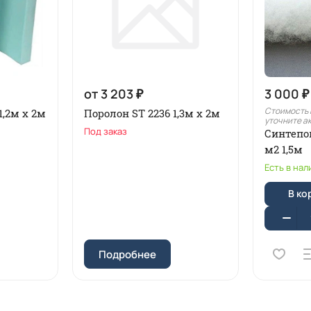
от 3 203 ₽
3 000 ₽
Стоимость 
1,2м x 2м
Поролон ST 2236 1,3м х 2м
уточните а
Под заказ
Синтепо
м2 1,5м
Есть в нал
В ко
Подробнее