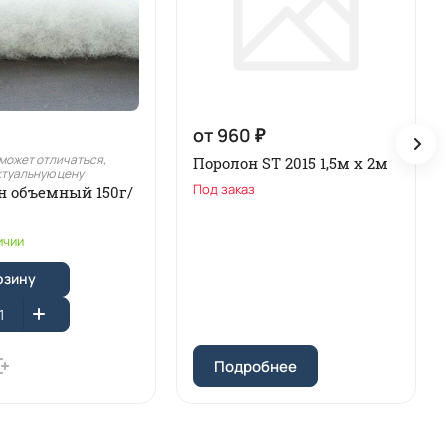
от 960 ₽
может отличаться,
Поролон ST 2015 1,5м х 2м
ктуальную цену
Под заказ
н объемный 150г/
ичии
рзину
Подробнее