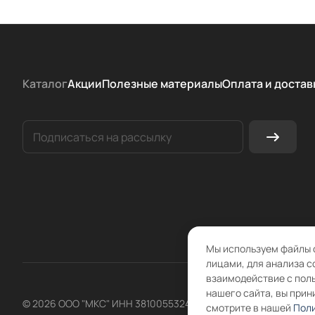
Каталог
Акции
Полезные материалы
Оплата и достав
Мы используем файлы 
лицами, для анализа с
взаимодействие с пол
нашего сайта, вы прин
© 2026 ООО "МКС" ИНН 3810055324 ОГРН 1083810004860
смотрите в нашей
Поли